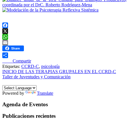
Facebook
X
WhatsApp
Email
Share
____ Compartir
Etiquetas:
CCRD-C
,
psicología
Navegación
INICIO DE LAS TERAPIAS GRUPALES EN EL CCRD-C
Taller de Juventudes y Comunicación
de
entradas
Powered by
Translate
Agenda de Eventos
Publicaciones recientes