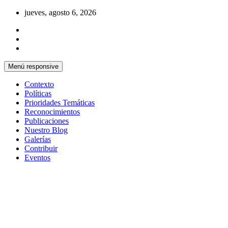
Saltar
jueves, agosto 6, 2026
al
contenido
Menú responsive
Contexto
Políticas
Prioridades Temáticas
Reconocimientos
Publicaciones
Nuestro Blog
Galerías
Contribuir
Eventos
Si no somos parte de la solución entonces
Centro Cristiano de Reflexión y
somos parte del problema
Diálogo – Cuba