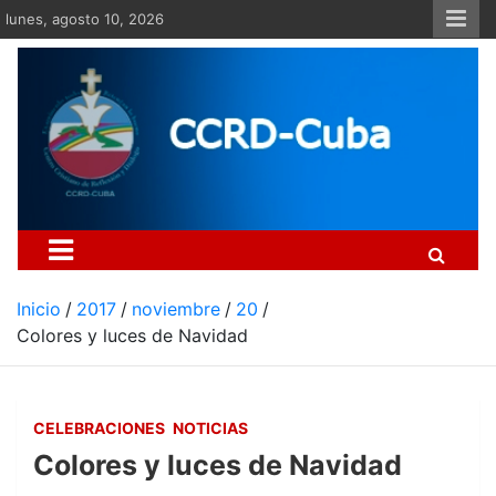
Saltar
lunes, agosto 10, 2026
al
contenido
Centro Cristiano de Re
Si no somos parte de la solución ento
Inicio
2017
noviembre
20
Colores y luces de Navidad
CELEBRACIONES
NOTICIAS
Colores y luces de Navidad