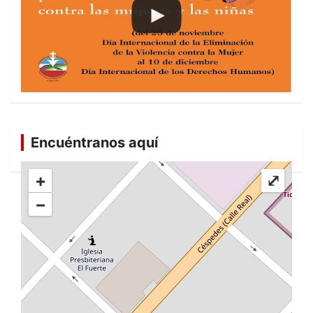
Encuéntranos aquí
+
⤢
−