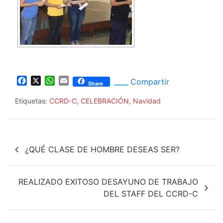
F
X
W
E
____ Compartir
Share
a
h
m
c
a
a
Etiquetas:
CCRD-C
,
CELEBRACIÓN
,
Navidad
e
t
i
b
s
l
o
A
Navegación
o
p
¿QUÉ CLASE DE HOMBRE DESEAS SER?
k
p
de
entradas
REALIZADO EXITOSO DESAYUNO DE TRABAJO
DEL STAFF DEL CCRD-C