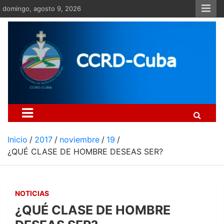
Saltar
domingo, agosto 9, 2026
al
contenido
Centro Cristiano de Re
Si no somos parte de la solución ento
Inicio
2017
noviembre
19
¿QUÉ CLASE DE HOMBRE DESEAS SER?
NOTICIAS
¿QUÉ CLASE DE HOMBRE