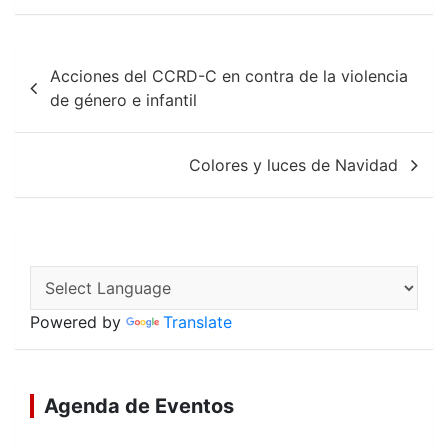
b
s
l
o
A
Navegación
o
p
Acciones del CCRD-C en contra de la violencia
k
p
de
de género e infantil
entradas
Colores y luces de Navidad
Powered by
Translate
Agenda de Eventos