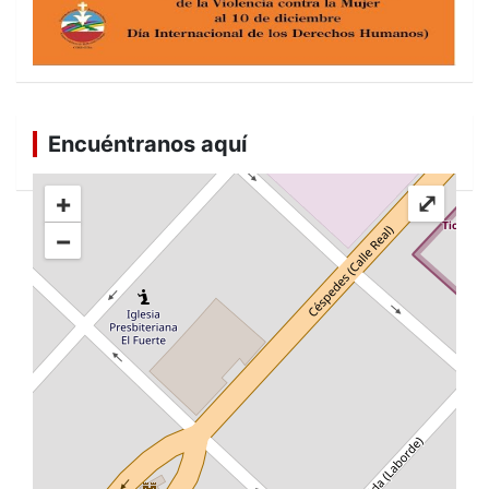
Encuéntranos aquí
+
⤢
−