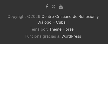
Copyright ©2026
Centro Cristiano de Reflexión y
Diálogo – Cuba
Tema por:
Theme Horse
Funciona gracias a:
WordPress