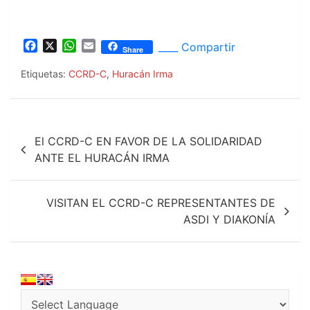
F
X
W
E
____ Compartir
Share
a
h
m
c
a
a
Etiquetas:
CCRD-C
,
Huracán Irma
e
t
i
b
s
l
o
A
Navegación
o
p
El CCRD-C EN FAVOR DE LA SOLIDARIDAD
k
p
de
ANTE EL HURACÁN IRMA
entradas
VISITAN EL CCRD-C REPRESENTANTES DE
ASDI Y DIAKONÍA