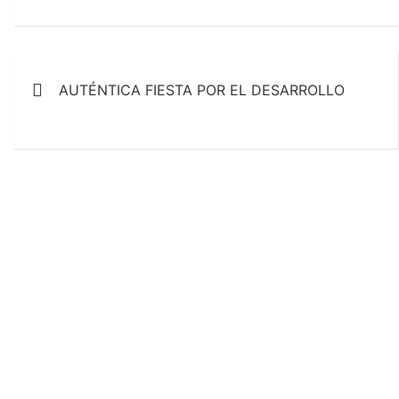
k
A
l
p
p
Navegación
AUTÉNTICA FIESTA POR EL DESARROLLO
de
entradas