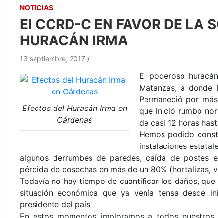
NOTICIAS
El CCRD-C EN FAVOR DE LA 
HURACÁN IRMA
13 septiembre, 2017
El poderoso huracán
Matanzas, a donde l
Permaneció por más 
Efectos del Huracán Irma en
que inició rumbo no
Cárdenas
de casi 12 horas hast
Hemos podido consta
instalaciones estatal
algunos derrumbes de paredes, caída de postes elé
pérdida de cosechas en más de un 80% (hortalizas, vi
Todavía no hay tiempo de cuantificar los daños, que 
situación económica que ya venía tensa desde ini
presidente del país.
En estos momentos imploramos a todos nuestros h