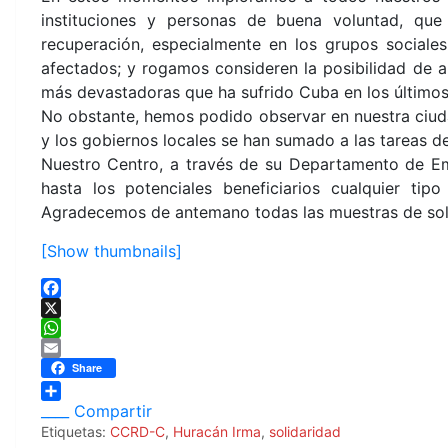
instituciones y personas de buena voluntad, que
recuperación, especialmente en los grupos sociale
afectados; y rogamos
consideren la posibilidad de 
más devastadoras que ha sufrido Cuba en los últimos
No obstante, hemos podido observar en nuestra ciudad
y los gobiernos locales se han sumado a las tareas d
Nuestro Centro, a través de su Departamento de Eme
hasta los potenciales beneficiarios cualquier ti
Agradecemos de antemano todas las muestras de sol
[Show thumbnails]
F
a
X
c
W
e
h
E
Share
b
a
m
o
t
a
____ Compartir
o
s
i
Etiquetas:
CCRD-C
,
Huracán Irma
,
solidaridad