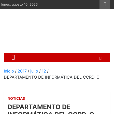
Saltar
lunes, agosto 10, 2026
al
contenido
Centro Cristiano de Re
Si no somos parte de la solución ento
Inicio
2017
julio
12
DEPARTAMENTO DE INFORMÁTICA DEL CCRD-C
NOTICIAS
DEPARTAMENTO DE