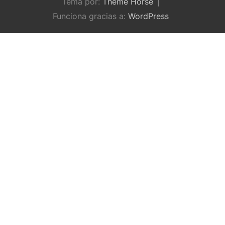
Tema por:
Theme Horse
Funciona gracias a:
WordPress