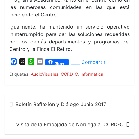
las numerosas comunidades en las que está
incidiendo el Centro.
Igualmente, ha mantenido un servicio operativo
ininterrumpido para dar las soluciones requeridas
por los demás departamentos y programas del
Centro y la Finca El Retiro.
F
X
W
E
____ Compartir
Share
a
h
m
c
a
a
Etiquetas:
AudioVisuales
,
CCRD-C
,
Informática
e
t
i
b
s
l
o
A
Navegación
o
p
Boletín Reflexión y Diálogo Junio 2017
k
p
de
entradas
Visita de la Embajada de Noruega al CCRD-C