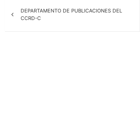
Navegación
k
p
DEPARTAMENTO DE PUBLICACIONES DEL
de
CCRD-C
entradas