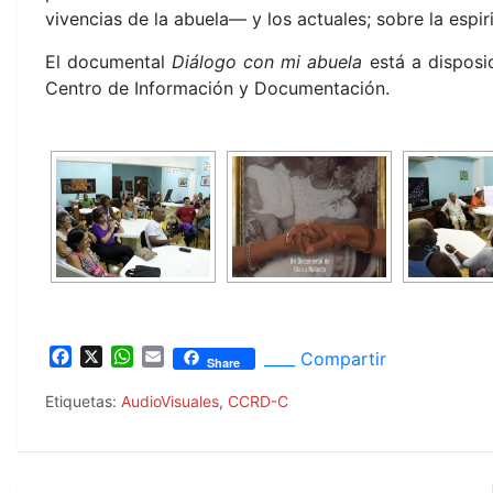
vivencias de la abuela— y los actuales; sobre la espirit
El documental
Diálogo con mi abuela
está a disposi
Centro de Información y Documentación.
evista Reflexión y Diálogo No. 75
VER TODAS LAS PUBLICACIONES
F
X
W
E
____ Compartir
Share
a
h
m
c
a
a
Etiquetas:
AudioVisuales
,
CCRD-C
e
t
i
b
s
l
o
A
o
p