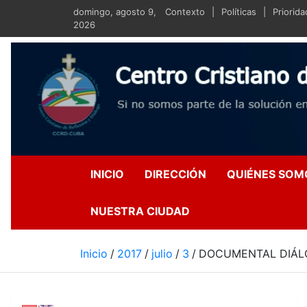
Saltar
domingo, agosto 9,
Contexto
Políticas
Priorid
al
2026
contenido
Centro Crist
Si no somos parte de la s
INICIO
DIRECCIÓN
QUIÉNES SOM
NUESTRA CIUDAD
Inicio
2017
julio
3
DOCUMENTAL DIÁLO