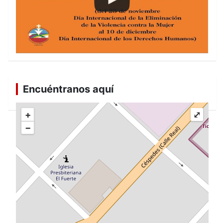
Encuéntranos aquí
+
⤢
−