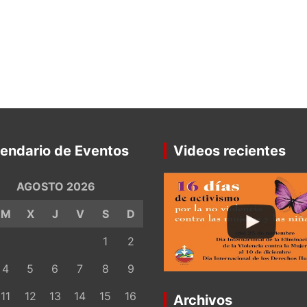
endario de Eventos
Videos recientes
AGOSTO 2026
M
X
J
V
S
D
1
2
4
5
6
7
8
9
11
12
13
14
15
16
Archivos