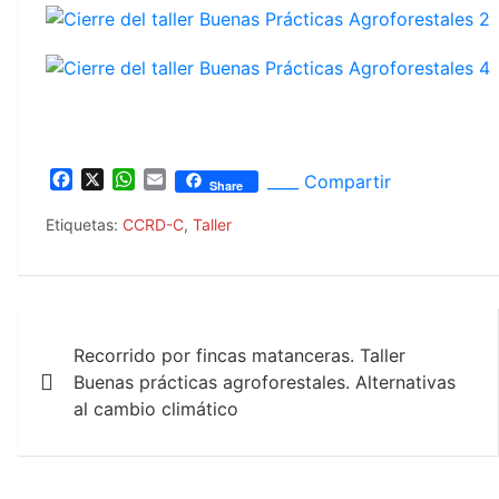
F
X
W
E
____ Compartir
Share
a
h
m
c
a
a
Etiquetas:
CCRD-C
,
Taller
e
t
i
b
s
l
o
A
o
p
Navegación
k
p
Recorrido por fincas matanceras. Taller
de
Buenas prácticas agroforestales. Alternativas
entradas
al cambio climático