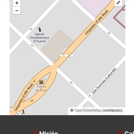
+
⤢
−
©
OpenStreetMap
contributors.
Misión
Cal