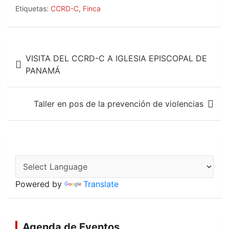
c
a
a
Etiquetas:
CCRD-C
,
Finca
e
t
i
b
s
l
o
A
Navegación
o
p
VISITA DEL CCRD-C A IGLESIA EPISCOPAL DE
k
p
de
PANAMÁ
entradas
Taller en pos de la prevención de violencias
Powered by
Translate
Agenda de Eventos