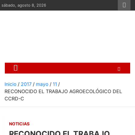
Saltar
sábado, agosto 8, 2026
al
contenido
Centro Cristiano de Re
Si no somos parte de la solución ento
Inicio
2017
mayo
11
RECONOCIDO EL TRABAJO AGROECOLÓGICO DEL
CCRD-C
NOTICIAS
RECONOCIDO EL TRABAJO