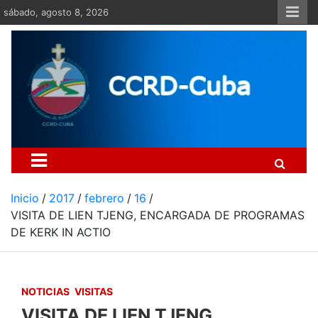
Saltar
sábado, agosto 8, 2026
al
contenido
Centro Cristiano de Re
Si no somos parte de la solución ento
Inicio
2017
febrero
16
VISITA DE LIEN TJENG, ENCARGADA DE PROGRAMAS
DE KERK IN ACTIO
NOTICIAS
VISITAS
VISITA DE LIEN TJENG,