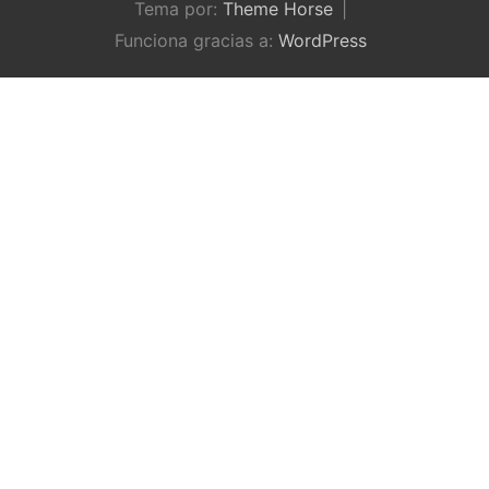
Tema por:
Theme Horse
Funciona gracias a:
WordPress