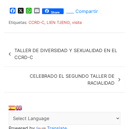
F
X
W
E
____ Compartir
Share
a
h
m
c
a
a
Etiquetas:
CCRD-C
,
LIEN TJENG
,
visita
e
t
i
b
s
l
o
A
Navegación
o
p
TALLER DE DIVERSIDAD Y SEXUALIDAD EN EL
k
p
de
CCRD-C
entradas
CELEBRADO EL SEGUNDO TALLER DE
RACIALIDAD
Powered by
Translate