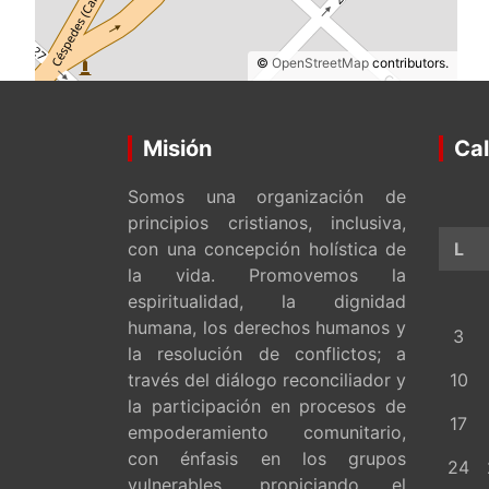
©
OpenStreetMap
contributors.
Misión
Cal
Somos una organización de
principios cristianos, inclusiva,
con una concepción holística de
L
la vida. Promovemos la
espiritualidad, la dignidad
humana, los derechos humanos y
3
la resolución de conflictos; a
través del diálogo reconciliador y
10
la participación en procesos de
17
empoderamiento comunitario,
con énfasis en los grupos
24
vulnerables, propiciando el