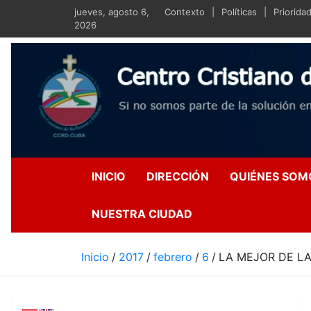
Saltar
jueves, agosto 6,
Contexto
Políticas
Priorida
al
2026
contenido
Centro Crist
Si no somos parte de la s
INICIO
DIRECCIÓN
QUIÉNES SOM
NUESTRA CIUDAD
Inicio
2017
febrero
6
LA MEJOR DE LA