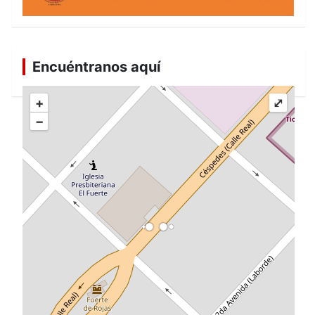
Encuéntranos aquí
+
⤢
−