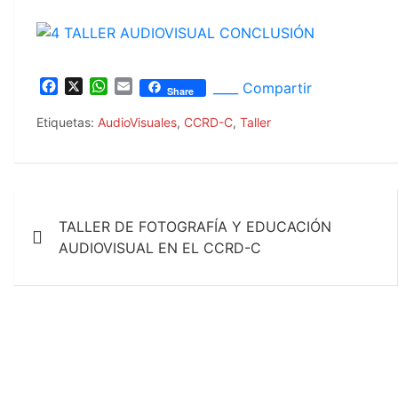
F
X
W
E
____ Compartir
Share
a
h
m
c
a
a
Etiquetas:
AudioVisuales
,
CCRD-C
,
Taller
e
t
i
b
s
l
o
A
o
p
Navegación
k
p
TALLER DE FOTOGRAFÍA Y EDUCACIÓN
de
AUDIOVISUAL EN EL CCRD-C
entradas