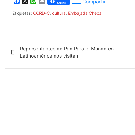
F
X
W
E
____ Compartir
Share
a
h
m
c
a
a
Etiquetas:
CCRD-C
,
cultura
,
Embajada Checa
e
t
i
b
s
l
o
A
o
p
Navegación
k
p
Representantes de Pan Para el Mundo en
de
Latinoamérica nos visitan
entradas