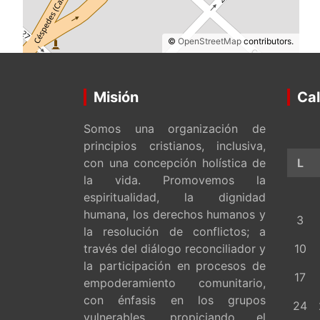
©
OpenStreetMap
contributors.
Misión
Cal
Somos una organización de
principios cristianos, inclusiva,
con una concepción holística de
L
la vida. Promovemos la
espiritualidad, la dignidad
humana, los derechos humanos y
3
la resolución de conflictos; a
través del diálogo reconciliador y
10
la participación en procesos de
17
empoderamiento comunitario,
con énfasis en los grupos
24
vulnerables, propiciando el