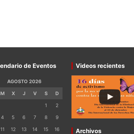
endario de Eventos
Videos recientes
AGOSTO 2026
M
X
J
V
S
D
1
2
4
5
6
7
8
9
11
12
13
14
15
16
Archivos