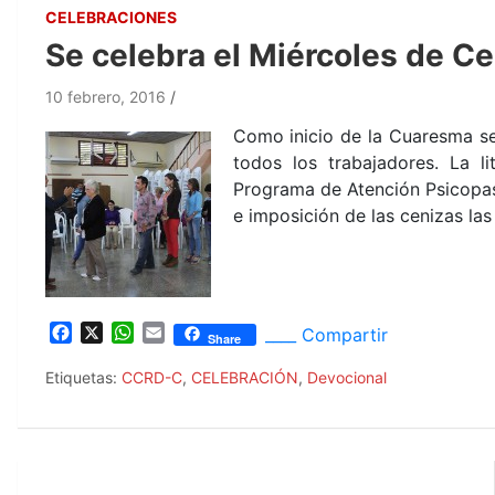
CELEBRACIONES
Se celebra el Miércoles de Ce
10 febrero, 2016
Como inicio de la Cuaresma se
todos los trabajadores. La l
Programa de Atención Psicopast
e imposición de las cenizas las
F
X
W
E
____ Compartir
Share
a
h
m
c
a
a
Etiquetas:
CCRD-C
,
CELEBRACIÓN
,
Devocional
e
t
i
b
s
l
o
A
o
p
Navegación
k
p