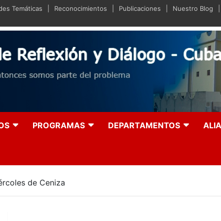
ades Temáticas
Reconocimientos
Publicaciones
Nuestro Blog
iano de Reflexión y Diá
olución entonces somos parte del problema
OS
PROGRAMAS
DEPARTAMENTOS
ALI
ércoles de Ceniza