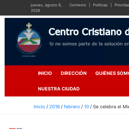
Saltar
jueves, agosto 6,
Contexto
Políticas
Priorid
al
2026
contenido
Centro Crist
Si no somos parte de la s
INICIO
DIRECCIÓN
QUIÉNES SOM
NUESTRA CIUDAD
Inicio
2016
febrero
10
Se celebra el Mi