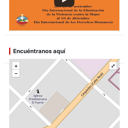
Encuéntranos aquí
+
⤢
−