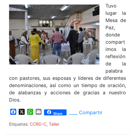
Tuvo
lugar la
Mesa de
Paz,
donde
compart
imos la
reflexión
de la
palabra
con pastores, sus esposas y líderes de diferentes
denominaciones, así como un tiempo de oración,
de alabanzas y acciones de gracias a nuestro
Dios.
F
X
W
E
____ Compartir
Share
a
h
m
c
a
a
Etiquetas:
CCRD-C
,
Taller
e
t
i