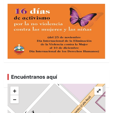
Encuéntranos aquí
+
⤢
−