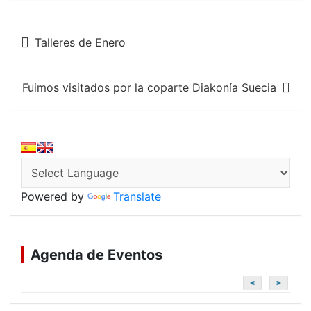
b
s
l
o
A
Navegación
o
p
Talleres de Enero
k
p
de
entradas
Fuimos visitados por la coparte Diakonía Suecia
Powered by
Translate
Agenda de Eventos
<
>