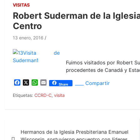
VISITAS
Robert Suderman de la Iglesia
Centro
13 enero, 2016
Fuimos visitados por Robert Su
procedentes de Canadá y Esta
F
X
W
E
____ Compartir
Share
a
h
m
c
a
a
Etiquetas:
CCRD-C
,
visita
e
t
i
b
s
l
o
A
o
p
Navegación
k
p
Hermanos de la Iglesia Presbiteriana Emanuel
de
Wisconsin, sostuvieron encuentro con líderes