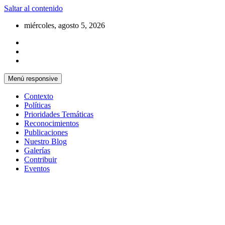
Saltar al contenido
miércoles, agosto 5, 2026
Menú responsive
Contexto
Políticas
Prioridades Temáticas
Reconocimientos
Publicaciones
Nuestro Blog
Galerías
Contribuir
Eventos
Si no somos parte de la solución entonces
Centro Cristiano de Reflexión y
somos parte del problema
Diálogo – Cuba