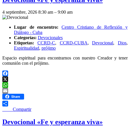
4 septiembre, 2026 8:30 am
–
9:00 am
Lugar de encuentro:
Centro Cristiano de Reflexión y
Diálogo - Cuba
Categorías:
Devocionales
Etiquetas:
CCRD-C
,
CCRD-CUBA
,
Devocional
,
Dios
,
Espiritualidad
,
prójimo
Espacio espiritual para encontrarnos con nuestro Creador y tener
comunión con el prójimo.
Facebook
X
WhatsApp
Email
Share
____ Compartir
Devocional «Fe y esperanza viva»