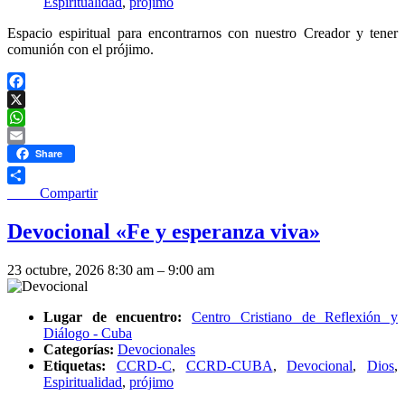
Espiritualidad
,
prójimo
Espacio espiritual para encontrarnos con nuestro Creador y tener
comunión con el prójimo.
Facebook
X
WhatsApp
Email
Share
____ Compartir
Devocional «Fe y esperanza viva»
23 octubre, 2026 8:30 am
–
9:00 am
Lugar de encuentro:
Centro Cristiano de Reflexión y
Diálogo - Cuba
Categorías:
Devocionales
Etiquetas:
CCRD-C
,
CCRD-CUBA
,
Devocional
,
Dios
,
Espiritualidad
,
prójimo