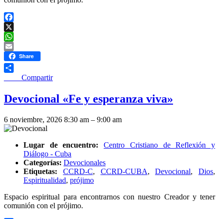
Facebook
X
WhatsApp
Email
Share
____ Compartir
Devocional «Fe y esperanza viva»
6 noviembre, 2026 8:30 am
–
9:00 am
Lugar de encuentro:
Centro Cristiano de Reflexión y
Diálogo - Cuba
Categorías:
Devocionales
Etiquetas:
CCRD-C
,
CCRD-CUBA
,
Devocional
,
Dios
,
Espiritualidad
,
prójimo
Espacio espiritual para encontrarnos con nuestro Creador y tener
comunión con el prójimo.