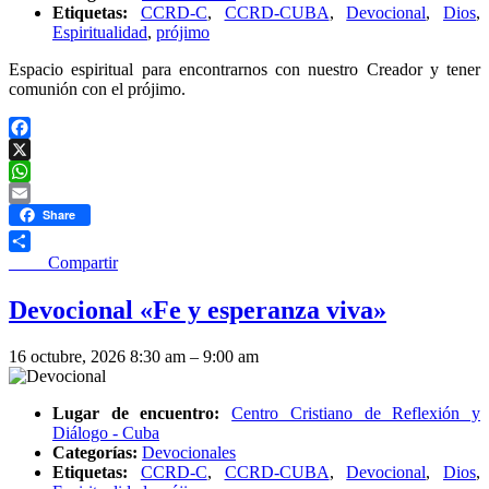
Etiquetas:
CCRD-C
,
CCRD-CUBA
,
Devocional
,
Dios
,
Espiritualidad
,
prójimo
Espacio espiritual para encontrarnos con nuestro Creador y tener
comunión con el prójimo.
Facebook
X
WhatsApp
Email
Share
____ Compartir
Devocional «Fe y esperanza viva»
16 octubre, 2026 8:30 am
–
9:00 am
Lugar de encuentro:
Centro Cristiano de Reflexión y
Diálogo - Cuba
Categorías:
Devocionales
Etiquetas:
CCRD-C
,
CCRD-CUBA
,
Devocional
,
Dios
,