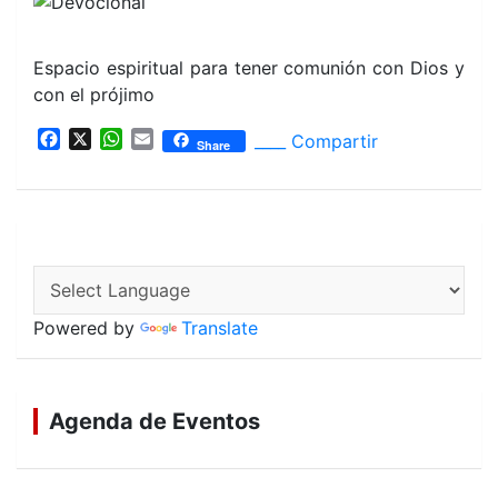
Espacio espiritual para tener comunión con Dios y
con el prójimo
F
X
W
E
____ Compartir
Share
a
h
m
c
a
a
e
t
i
b
s
l
o
A
o
p
k
p
Powered by
Translate
Agenda de Eventos