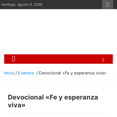
Saltar
domingo, agosto 9, 2026
al
contenido
Centro Cristiano de Re
Si no somos parte de la solución ento
Inicio
Eventos
Devocional «Fe y esperanza viva»
Devocional «Fe y esperanza
viva»