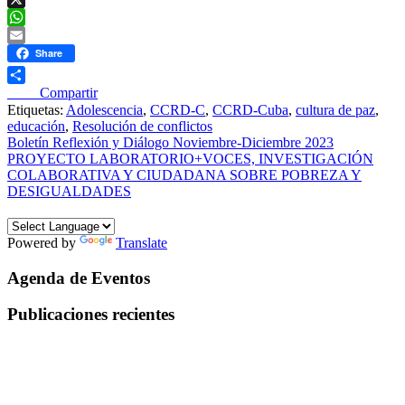
X
WhatsApp
Email
Share
____ Compartir
Etiquetas:
Adolescencia
,
CCRD-C
,
CCRD-Cuba
,
cultura de paz
,
educación
,
Resolución de conflictos
Navegación
Boletín Reflexión y Diálogo Noviembre-Diciembre 2023
PROYECTO LABORATORIO+VOCES, INVESTIGACIÓN
de
COLABORATIVA Y CIUDADANA SOBRE POBREZA Y
entradas
DESIGUALDADES
Powered by
Translate
Agenda de Eventos
Publicaciones recientes