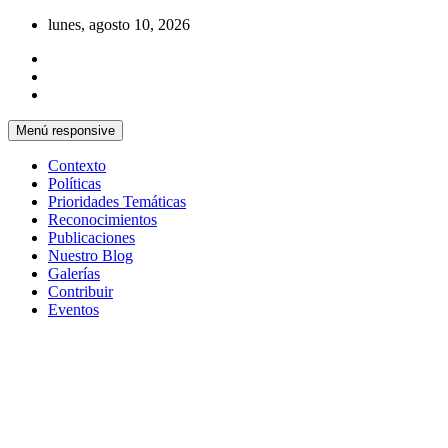
Saltar
lunes, agosto 10, 2026
al
contenido
Menú responsive
Contexto
Políticas
Prioridades Temáticas
Reconocimientos
Publicaciones
Nuestro Blog
Galerías
Contribuir
Eventos
Si no somos parte de la solución entonces
Centro Cristiano de Reflexión y
somos parte del problema
Diálogo – Cuba