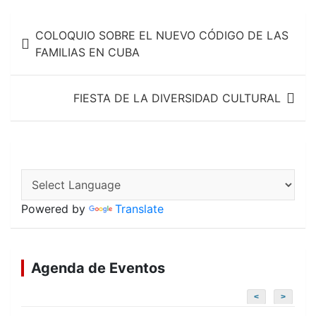
e
t
i
b
s
l
Navegación
o
A
COLOQUIO SOBRE EL NUEVO CÓDIGO DE LAS
o
p
de
FAMILIAS EN CUBA
k
p
entradas
FIESTA DE LA DIVERSIDAD CULTURAL
Powered by
Translate
Agenda de Eventos
<
>