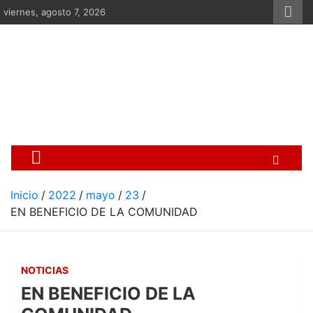
Saltar
viernes, agosto 7, 2026
al
contenido
Centro Cristiano de Re
Si no somos parte de la solución ento
Inicio
2022
mayo
23
EN BENEFICIO DE LA COMUNIDAD
NOTICIAS
EN BENEFICIO DE LA