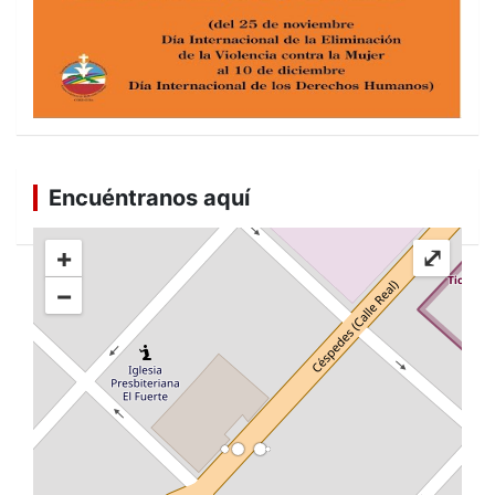
Encuéntranos aquí
+
⤢
−