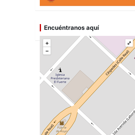
Encuéntranos aquí
+
⤢
−