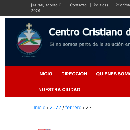
Saltar
jueves, agosto 6,
Contexto
Políticas
Priorid
al
2026
contenido
Centro Crist
Si no somos parte de la s
INICIO
DIRECCIÓN
QUIÉNES SOM
NUESTRA CIUDAD
Inicio
2022
febrero
23