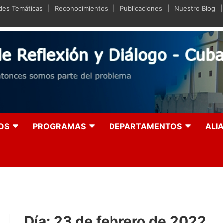
ades Temáticas
Reconocimientos
Publicaciones
Nuestro Blog
iano de Reflexión y Diá
olución entonces somos parte del problema
OS
PROGRAMAS
DEPARTAMENTOS
ALI
Día:
23 de febrero de 2022