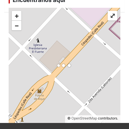
+
⤢
−
©
OpenStreetMap
contributors.