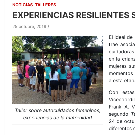
NOTICIAS
TALLERES
EXPERIENCIAS RESILIENTES
25 octubre, 2019
El ideal de
trae asoci
cuidadoras
en la cria
mujeres su
momentos p
a esta etap
Con esta
Vicecoordi
Frank A. V
Taller sobre autocuidados femeninos,
segundo
T
experiencias de la maternidad
24 de octu
diferentes 