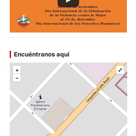
Encuéntranos aquí
+
⤢
−