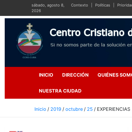
Saltar
sábado, agosto 8,
Contexto
Políticas
Priorid
al
2026
contenido
Centro Crist
Si no somos parte de la s
INICIO
DIRECCIÓN
QUIÉNES SOM
NUESTRA CIUDAD
Inicio
2019
octubre
25
EXPERIENCIAS