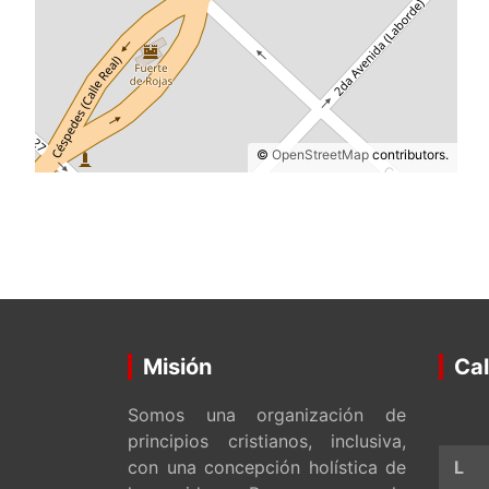
©
OpenStreetMap
contributors.
Misión
Cal
Somos una organización de
principios cristianos, inclusiva,
con una concepción holística de
L