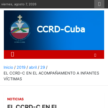
Saltar
viernes, agosto 7, 2026
al
contenido
Centro Cristiano de Re
Si no somos parte de la solución ento
Inicio
2019
abril
29
EL CCRD-C EN EL ACOMPAÑAMIENTO A INFANTES
VÍCTIMAS
NOTICIAS
EL CCRD-C EN EL