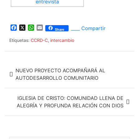
F
X
W
E
____ Compartir
Share
a
h
m
c
a
a
Etiquetas:
CCRD-C
,
intercambio
e
t
i
b
s
l
o
A
Navegación
o
p
NUEVO PROYECTO ACOMPAÑARÁ AL
k
p
de
AUTODESARROLLO COMUNITARIO
entradas
IGLESIA DE CRISTO: COMUNIDAD LLENA DE
ALEGRÍA Y PROFUNDA RELACIÓN CON DIOS