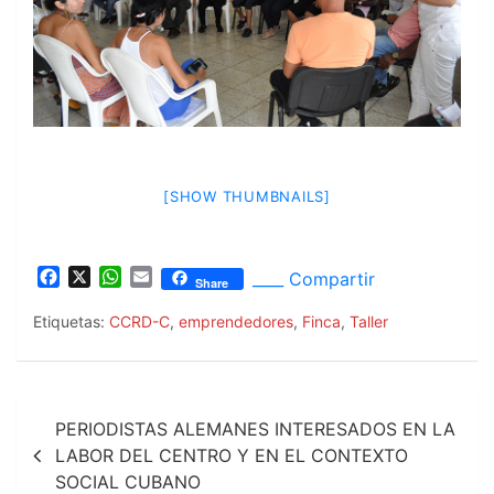
[SHOW THUMBNAILS]
F
X
W
E
____ Compartir
Share
a
h
m
c
a
a
Etiquetas:
CCRD-C
,
emprendedores
,
Finca
,
Taller
e
t
i
b
s
l
o
A
Navegación
o
p
PERIODISTAS ALEMANES INTERESADOS EN LA
k
p
de
LABOR DEL CENTRO Y EN EL CONTEXTO
SOCIAL CUBANO