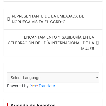
b
s
l
o
A
Navegación
o
p
REPRESENTANTE DE LA EMBAJADA DE
k
p
de
NORUEGA VISITA EL CCRD-C
entradas
ENCANTAMIENTO Y SABIDURÍA EN LA
CELEBRACIÓN DEL DÍA INTERNACIONAL DE LA
MUJER
Powered by
Translate
Agenda de Eventos