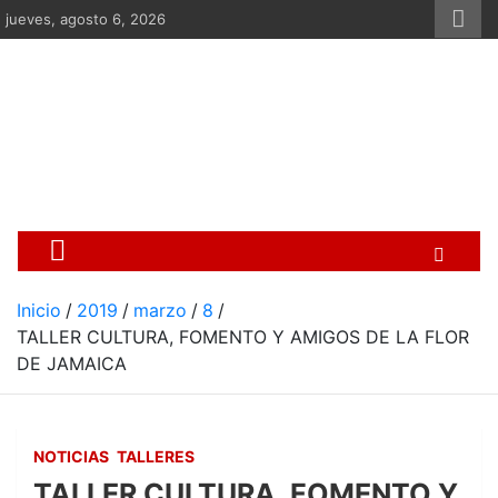
Saltar
jueves, agosto 6, 2026
al
contenido
Centro Cristiano de Re
Si no somos parte de la solución ento
Inicio
2019
marzo
8
TALLER CULTURA, FOMENTO Y AMIGOS DE LA FLOR
DE JAMAICA
NOTICIAS
TALLERES
TALLER CULTURA, FOMENTO Y