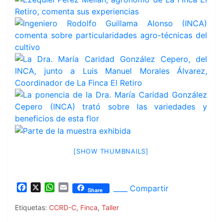
[SHOW THUMBNAILS]
F
X
W
E
____ Compartir
Share
a
h
m
c
a
a
Etiquetas:
CCRD-C
,
Finca
,
Taller
e
t
i