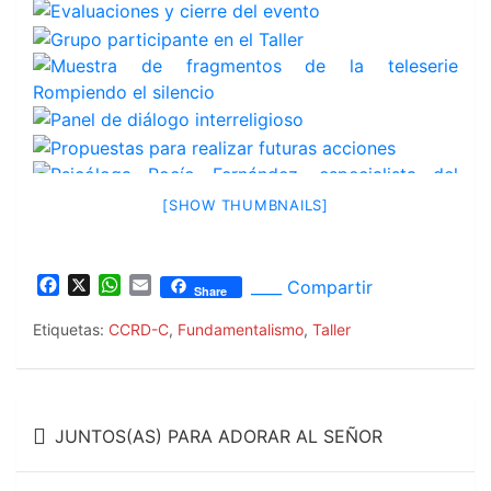
[SHOW THUMBNAILS]
F
X
W
E
____ Compartir
Share
a
h
m
c
a
a
Etiquetas:
CCRD-C
,
Fundamentalismo
,
Taller
e
t
i
b
s
l
o
A
Navegación
o
p
JUNTOS(AS) PARA ADORAR AL SEÑOR
k
p
de