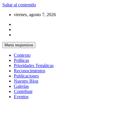
Saltar al contenido
viernes, agosto 7, 2026
Menú responsive
Contexto
Políticas
Prioridades Temáticas
Reconocimientos
Publicaciones
Nuestro Blog
Galerías
Contribuir
Eventos
Si no somos parte de la solución entonces
Centro Cristiano de Reflexión y
somos parte del problema
Diálogo – Cuba