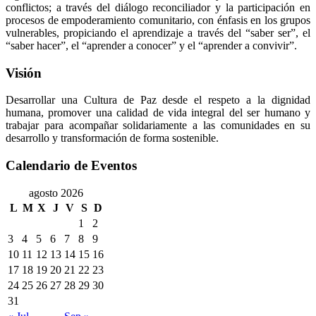
conflictos; a través del diálogo reconciliador y la participación en
procesos de empoderamiento comunitario, con énfasis en los grupos
vulnerables, propiciando el aprendizaje a través del “saber ser”, el
“saber hacer”, el “aprender a conocer” y el “aprender a convivir”.
Visión
Desarrollar una Cultura de Paz desde el respeto a la dignidad
humana, promover una calidad de vida integral del ser humano y
trabajar para acompañar solidariamente a las comunidades en su
desarrollo y transformación de forma sostenible.
Calendario de Eventos
agosto 2026
L
M
X
J
V
S
D
1
2
3
4
5
6
7
8
9
10
11
12
13
14
15
16
17
18
19
20
21
22
23
24
25
26
27
28
29
30
31