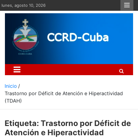
Saltar
lunes, agosto 10, 2026
al
contenido
Centro Cristiano de Re
Si no somos parte de la solución ento
Inicio
Trastorno por Déficit de Atención e Hiperactividad
(TDAH)
Etiqueta:
Trastorno por Déficit de
Atención e Hiperactividad