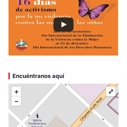
Encuéntranos aquí
+
⤢
−