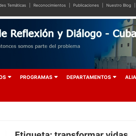
ades Temáticas
Reconocimientos
Publicaciones
Nuestro Blog
iano de Reflexión y Diá
olución entonces somos parte del problema
OS
PROGRAMAS
DEPARTAMENTOS
ALI
Etiqueta:
transformar vidas