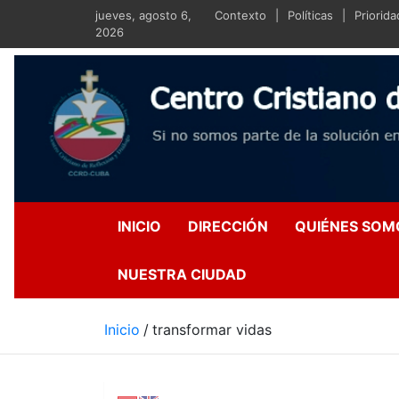
Saltar
jueves, agosto 6,
Contexto
Políticas
Priorid
al
2026
contenido
Centro Crist
Si no somos parte de la s
INICIO
DIRECCIÓN
QUIÉNES SOM
NUESTRA CIUDAD
Inicio
transformar vidas