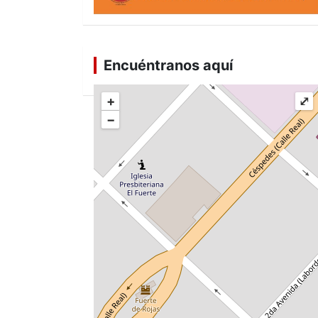
Encuéntranos aquí
+
⤢
−