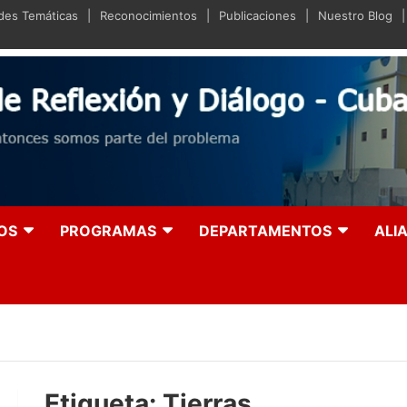
ades Temáticas
Reconocimientos
Publicaciones
Nuestro Blog
iano de Reflexión y Diá
olución entonces somos parte del problema
OS
PROGRAMAS
DEPARTAMENTOS
ALI
Etiqueta:
Tierras