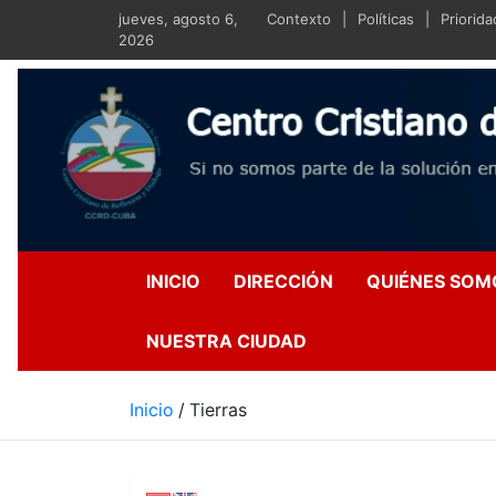
Saltar
jueves, agosto 6,
Contexto
Políticas
Priorid
al
2026
contenido
Centro Crist
Si no somos parte de la s
INICIO
DIRECCIÓN
QUIÉNES SOM
NUESTRA CIUDAD
Inicio
Tierras