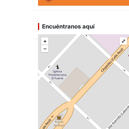
Encuéntranos aquí
+
⤢
−