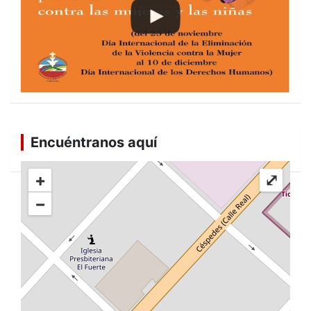
Encuéntranos aquí
+
⤢
−