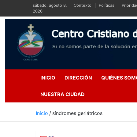
Saltar
sábado, agosto 8,
Contexto
Políticas
Priorid
al
2026
contenido
Centro Crist
Si no somos parte de la s
INICIO
DIRECCIÓN
QUIÉNES SOM
NUESTRA CIUDAD
Inicio
síndromes geriátricos