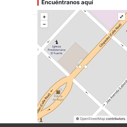
Encuéntranos aquí
+
⤢
−
©
OpenStreetMap
contributors.