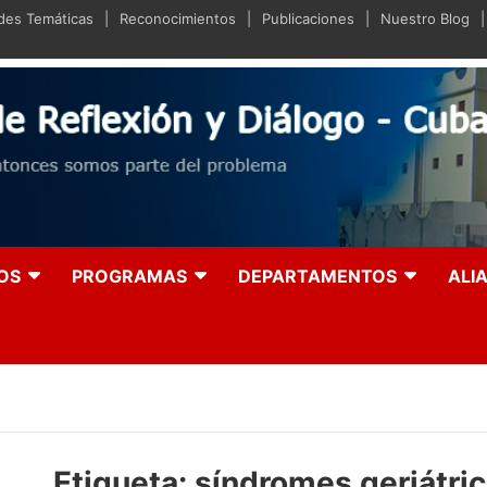
ades Temáticas
Reconocimientos
Publicaciones
Nuestro Blog
iano de Reflexión y Diá
olución entonces somos parte del problema
OS
PROGRAMAS
DEPARTAMENTOS
ALI
Etiqueta:
síndromes geriátri