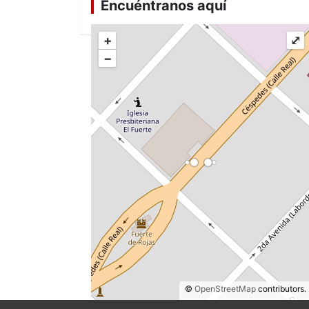
Encuéntranos aquí
+
⤢
−
©
OpenStreetMap
contributors.