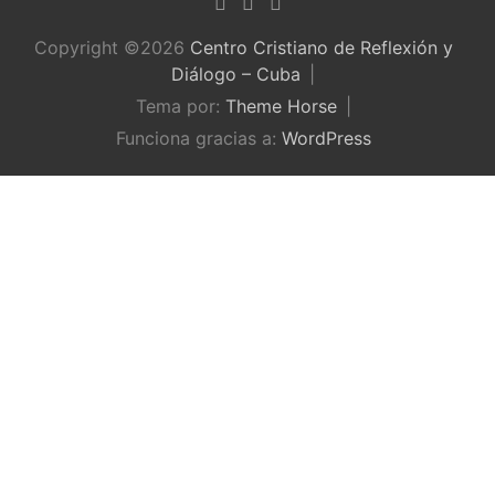
Copyright ©2026
Centro Cristiano de Reflexión y
Diálogo – Cuba
Tema por:
Theme Horse
Funciona gracias a:
WordPress