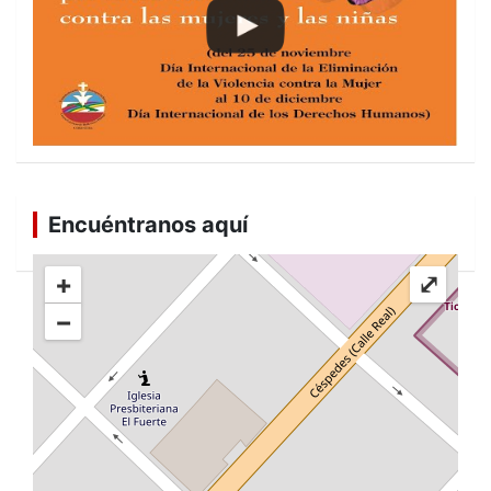
Encuéntranos aquí
+
⤢
−