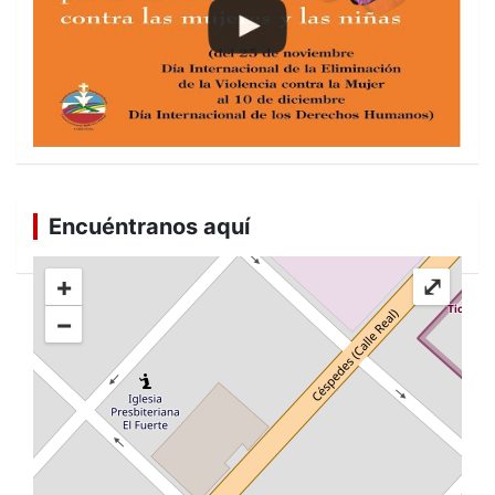
Encuéntranos aquí
+
⤢
−