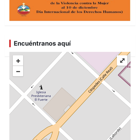
Encuéntranos aquí
+
⤢
−