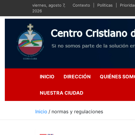
Saltar
viernes, agosto 7,
Contexto
Políticas
Priorid
al
2026
contenido
Centro Crist
Si no somos parte de la s
INICIO
DIRECCIÓN
QUIÉNES SOM
NUESTRA CIUDAD
Inicio
normas y regulaciones