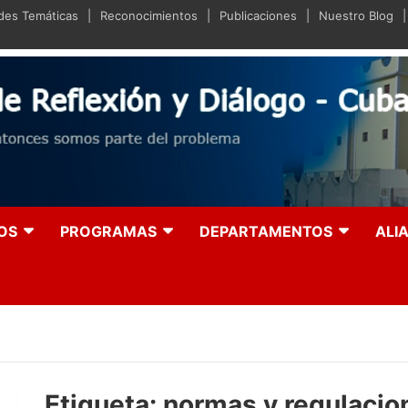
ades Temáticas
Reconocimientos
Publicaciones
Nuestro Blog
iano de Reflexión y Diá
olución entonces somos parte del problema
OS
PROGRAMAS
DEPARTAMENTOS
ALI
Etiqueta:
normas y regulacio