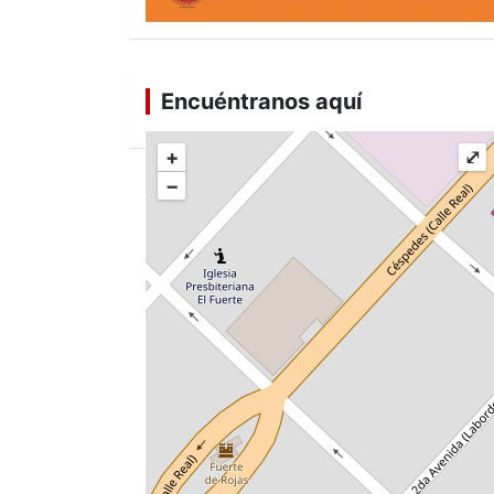
Encuéntranos aquí
+
⤢
−