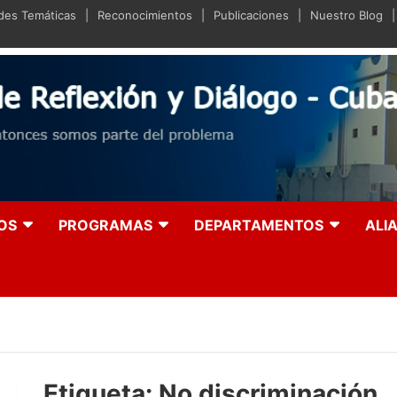
ades Temáticas
Reconocimientos
Publicaciones
Nuestro Blog
iano de Reflexión y Diá
olución entonces somos parte del problema
OS
PROGRAMAS
DEPARTAMENTOS
ALI
Etiqueta:
No discriminación