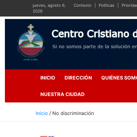
Saltar
jueves, agosto 6,
Contexto
Políticas
Priorid
al
2026
contenido
Centro Crist
Si no somos parte de la s
INICIO
DIRECCIÓN
QUIÉNES SOM
NUESTRA CIUDAD
Inicio
No discriminación