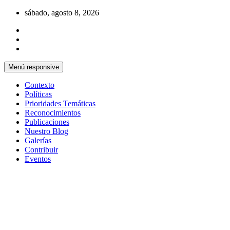
Saltar
sábado, agosto 8, 2026
al
contenido
Menú responsive
Contexto
Políticas
Prioridades Temáticas
Reconocimientos
Publicaciones
Nuestro Blog
Galerías
Contribuir
Eventos
Si no somos parte de la solución entonces somo
Centro Cristiano de Reflexión y D