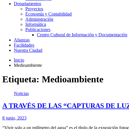
Departamentos
Proyectos
Economía y Contabilidad
Administración
Informática
Publicaciones
Centro Cultural de Información y Documentación
Alianzas
Facilidades
Nuestra Ciudad
Inicio
Medioambiente
Etiqueta:
Medioambiente
Noticias
A TRAVÉS DE LAS “CAPTURAS DE LU
8 junio, 2023
“Vivir solo a un milímetro del agua” es el título de la exposición fot