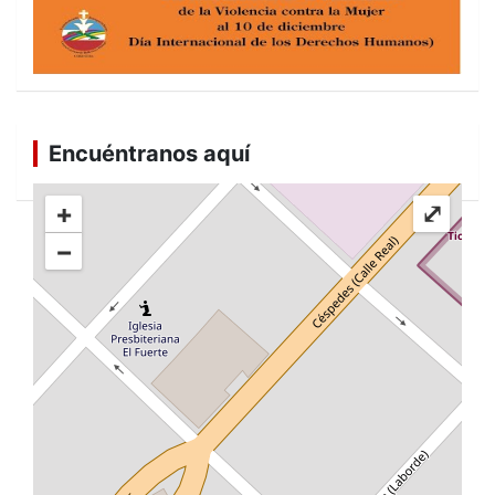
Encuéntranos aquí
+
⤢
−