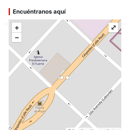
Encuéntranos aquí
+
⤢
−