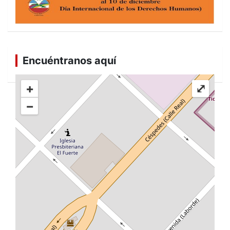
Encuéntranos aquí
+
⤢
−