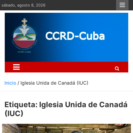
Saltar
sábado, agosto 8, 2026
al
contenido
Centro Cristiano de Re
Si no somos parte de la solución ento
Inicio
Iglesia Unida de Canadá (IUC)
Etiqueta:
Iglesia Unida de Canadá
(IUC)