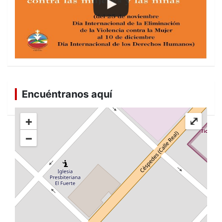
Encuéntranos aquí
+
⤢
−