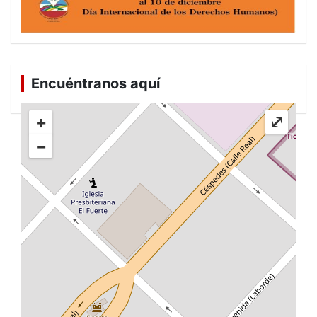
Encuéntranos aquí
+
⤢
−