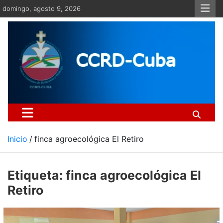
Saltar
domingo, agosto 9, 2026
al
contenido
Centro Cristiano de Re
Si no somos parte de la solución ento
Inicio
finca agroecológica El Retiro
Etiqueta:
finca agroecológica El
Retiro