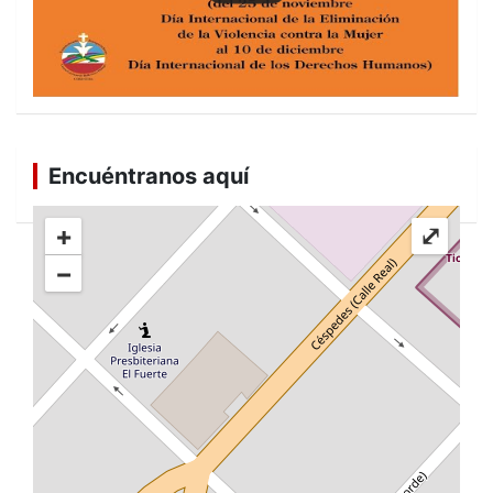
Encuéntranos aquí
+
⤢
−