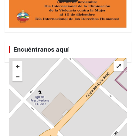
Encuéntranos aquí
+
⤢
−