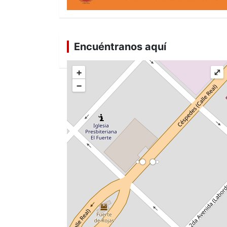
Encuéntranos aquí
+
⤢
−