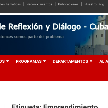
ades Temáticas
Reconocimientos
Publicaciones
Nuestro Blog
iano de Reflexión y Diá
olución entonces somos parte del problema
OS
PROGRAMAS
DEPARTAMENTOS
ALI
Etiqueta:
Emprendimiento