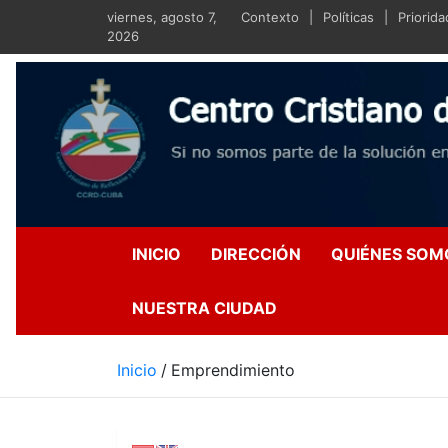
Saltar
viernes, agosto 7,
Contexto
Políticas
Priorid
al
2026
contenido
Centro Crist
Si no somos parte de la s
INICIO
DIRECCIÓN
QUIÉNES SOM
NUESTRA CIUDAD
Inicio
Emprendimiento