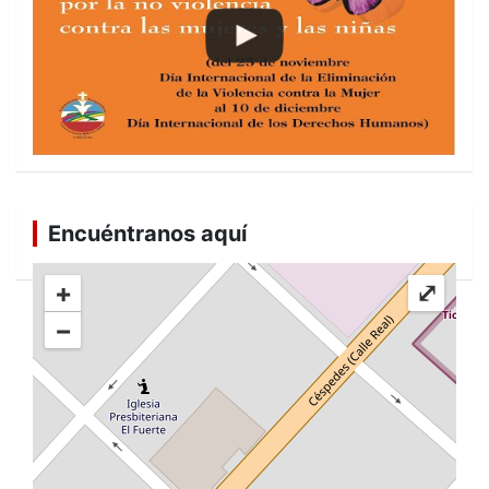
Encuéntranos aquí
+
⤢
−